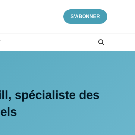
S'ABONNER
T
ll, spécialiste des
els