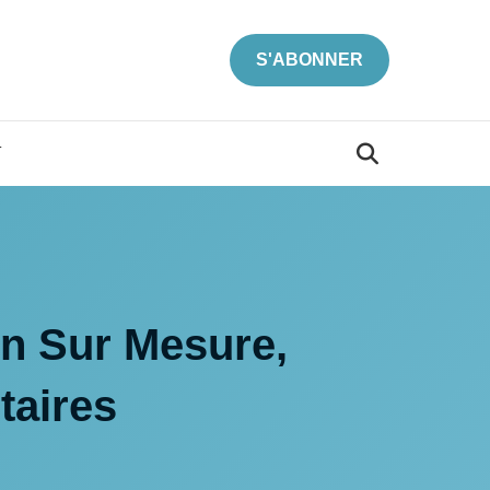
S'ABONNER
T
on Sur Mesure,
taires